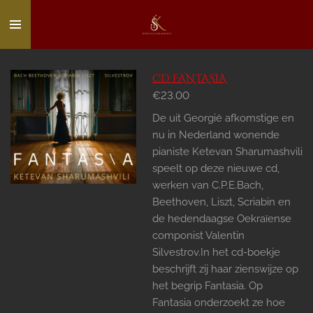
Skip
to
main
content
CD FANTASIA
€23.00
De uit Georgië afkomstige en
nu in Nederland wonende
pianiste Ketevan Sharumashvili
speelt op deze nieuwe cd,
werken van C.P.E.Bach,
Beethoven, Liszt, Scriabin en
de hedendaagse Oekraïense
componist Valentin
Silvestrov.In het cd-boekje
beschrijft zij haar zienswijze op
het begrip Fantasia. Op
Fantasia onderzoekt ze hoe