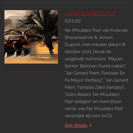
CD Ne M'oubliez Pas!
€23.00
Ne M'oubliez Pas! van Ketevan
Sharumashvili & Jeroen
Dupont, met release datum 8
oktober 2021, bevat de
volgende nummers: "Miguel
Senior: Bamban Curiel (valse)",
"Jan Gerard Palm: Fantasie En
Fa Mayor (fantasy)", "Jan Gerard
Palm: Fantasia Zaira (fantasy)",
"Jules Blasini: Ne M'oubliez
Pas! (adagio)" en meer.Deze
versie van Ne M'oubliez Pas!
verschijnt als een 1xCD.
See details