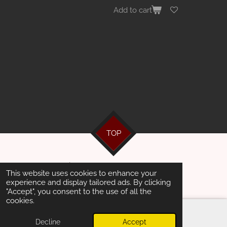
Add to cart
TOP
© 2024 - 2026 Artists Management
This website uses cookies to enhance your
Powered by
JouwWeb
experience and display tailored ads. By clicking
"Accept", you consent to the use of all the
cookies.
Decline
Accept
Email